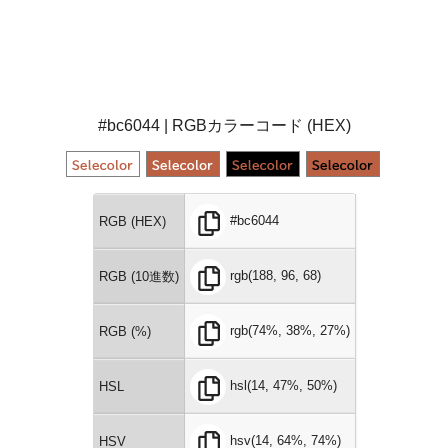
#bc6044 | RGBカラーコード (HEX)
#bc6044
RGB (HEX)
rgb(188, 96, 68)
RGB (10進数)
rgb(74%, 38%, 27%)
RGB (%)
hsl(14, 47%, 50%)
HSL
hsv(14, 64%, 74%)
HSV