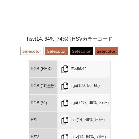
hsv(14, 64%, 74%) | HSVカラーコード
#bd6044
RGB (HEX)
rgb(189, 96, 68)
RGB (10進数)
rgb(74%, 38%, 27%)
RGB (%)
hsl(14, 48%, 50%)
HSL
hsv(14, 64%, 74%)
HSV