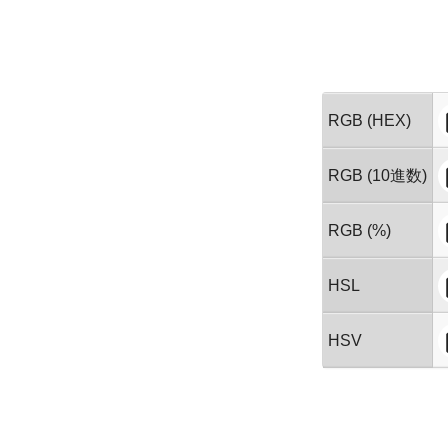
RGB (HEX)
RGB (10進数)
RGB (%)
HSL
HSV