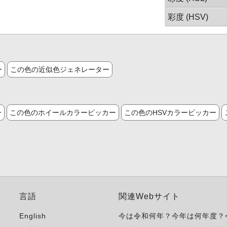
彩度 (HSV)
ー
この色の近似色ジェネレーター
ー
この色のホイールカラーピッカー
この色のHSVカラーピッカー
言語
関連Webサイト
English
今は令和何年？今年は何年度？