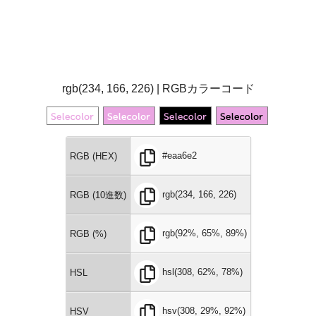
rgb(234, 166, 226) | RGBカラーコード
#eaa6e2
RGB (HEX)
rgb(234, 166, 226)
RGB (10進数)
rgb(92%, 65%, 89%)
RGB (%)
hsl(308, 62%, 78%)
HSL
hsv(308, 29%, 92%)
HSV