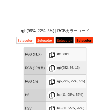
rgb(99%, 22%, 5%) | RGBカラーコード
#fc380d
RGB (HEX)
rgb(252, 56, 13)
RGB (10進数)
rgb(99%, 22%, 5%)
RGB (%)
hsl(11, 98%, 52%)
HSL
hsv(11, 95%, 99%)
HSV