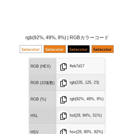
rgb(92%, 49%, 9%) | RGBカラーコード
#eb7d17
RGB (HEX)
rgb(235, 125, 23)
RGB (10進数)
rgb(92%, 49%, 9%)
RGB (%)
hsl(29, 84%, 51%)
HSL
hsv(29, 90%, 92%)
HSV