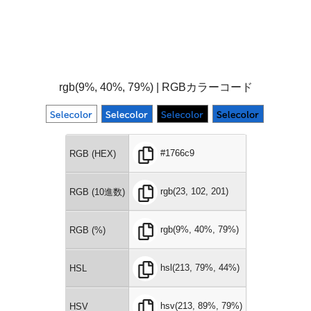
rgb(9%, 40%, 79%) | RGBカラーコード
#1766c9
RGB (HEX)
rgb(23, 102, 201)
RGB (10進数)
rgb(9%, 40%, 79%)
RGB (%)
hsl(213, 79%, 44%)
HSL
hsv(213, 89%, 79%)
HSV