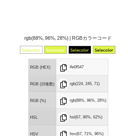
rgb(88%, 96%, 28%) | RGBカラーコード
#e0f547
RGB (HEX)
rgb(224, 245, 71)
RGB (10進数)
rgb(88%, 96%, 28%)
RGB (%)
hsl(67, 90%, 62%)
HSL
hsv(67, 71%, 96%)
HSV