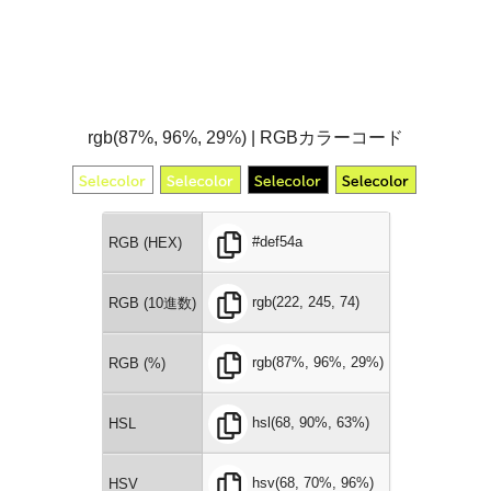
rgb(87%, 96%, 29%) | RGBカラーコード
#def54a
RGB (HEX)
rgb(222, 245, 74)
RGB (10進数)
rgb(87%, 96%, 29%)
RGB (%)
hsl(68, 90%, 63%)
HSL
hsv(68, 70%, 96%)
HSV