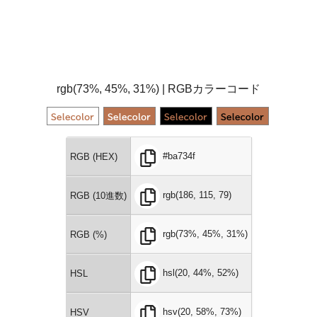
rgb(73%, 45%, 31%) | RGBカラーコード
#ba734f
RGB (HEX)
rgb(186, 115, 79)
RGB (10進数)
rgb(73%, 45%, 31%)
RGB (%)
hsl(20, 44%, 52%)
HSL
hsv(20, 58%, 73%)
HSV