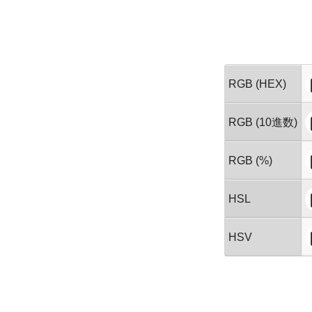
RGB (HEX)
RGB (10進数)
RGB (%)
HSL
HSV