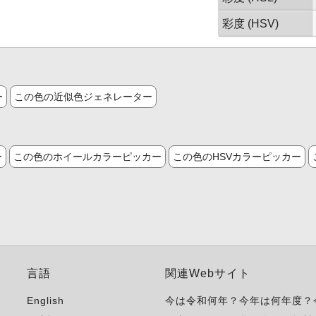
彩度 (HSV)
ー
この色の近似色ジェネレーター
ー
この色のホイールカラーピッカー
この色のHSVカラーピッカー
言語
関連Webサイト
English
今は令和何年？今年は何年度？