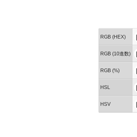
RGB (HEX)
RGB (10進数)
RGB (%)
HSL
HSV