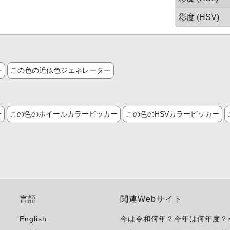
彩度 (HSV)
ー
この色の近似色ジェネレーター
ー
この色のホイールカラーピッカー
この色のHSVカラーピッカー
言語
関連Webサイト
English
今は令和何年？今年は何年度？