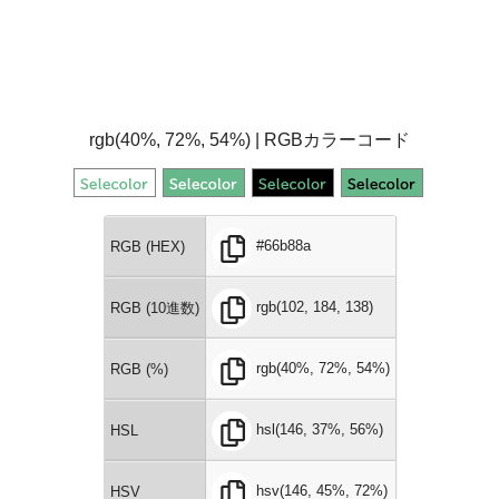
rgb(40%, 72%, 54%) | RGBカラーコード
#66b88a
RGB (HEX)
rgb(102, 184, 138)
RGB (10進数)
rgb(40%, 72%, 54%)
RGB (%)
hsl(146, 37%, 56%)
HSL
hsv(146, 45%, 72%)
HSV