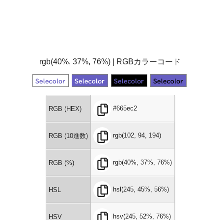
rgb(40%, 37%, 76%) | RGBカラーコード
#665ec2
RGB (HEX)
rgb(102, 94, 194)
RGB (10進数)
rgb(40%, 37%, 76%)
RGB (%)
hsl(245, 45%, 56%)
HSL
hsv(245, 52%, 76%)
HSV