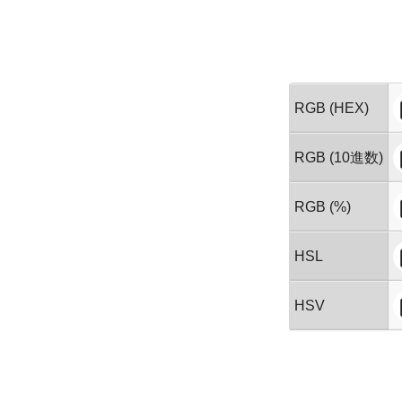
RGB (HEX)
RGB (10進数)
RGB (%)
HSL
HSV