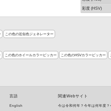
彩度 (HSV)
ー
この色の近似色ジェネレーター
ー
この色のホイールカラーピッカー
この色のHSVカラーピッカー
言語
関連Webサイト
English
今は令和何年？今年は何年度？