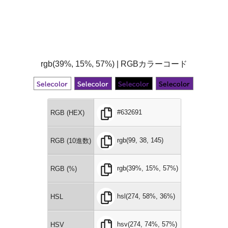
rgb(39%, 15%, 57%) | RGBカラーコード
#632691
RGB (HEX)
rgb(99, 38, 145)
RGB (10進数)
rgb(39%, 15%, 57%)
RGB (%)
hsl(274, 58%, 36%)
HSL
hsv(274, 74%, 57%)
HSV