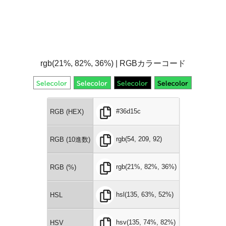
rgb(21%, 82%, 36%) | RGBカラーコード
#36d15c
RGB (HEX)
rgb(54, 209, 92)
RGB (10進数)
rgb(21%, 82%, 36%)
RGB (%)
hsl(135, 63%, 52%)
HSL
hsv(135, 74%, 82%)
HSV