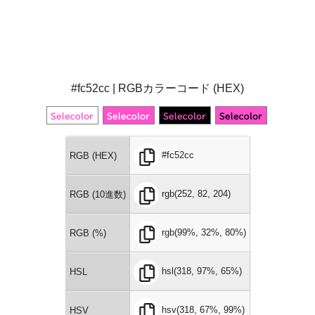
#fc52cc | RGBカラーコード (HEX)
#fc52cc
RGB (HEX)
rgb(252, 82, 204)
RGB (10進数)
rgb(99%, 32%, 80%)
RGB (%)
hsl(318, 97%, 65%)
HSL
hsv(318, 67%, 99%)
HSV