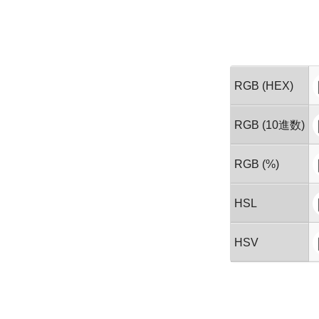
RGB (HEX)
RGB (10進数)
RGB (%)
HSL
HSV