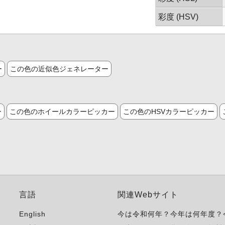
彩度 (HSV)
ー
この色の近似色ジェネレーター
ー
この色のホイールカラーピッカー
この色のHSVカラーピッカー
言語
関連Webサイト
English
今は令和何年？今年は何年度？