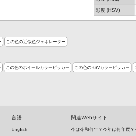
彩度 (HSV)
ー
この色の近似色ジェネレーター
ー
この色のホイールカラーピッカー
この色のHSVカラーピッカー
言語
関連Webサイト
English
今は令和何年？今年は何年度？