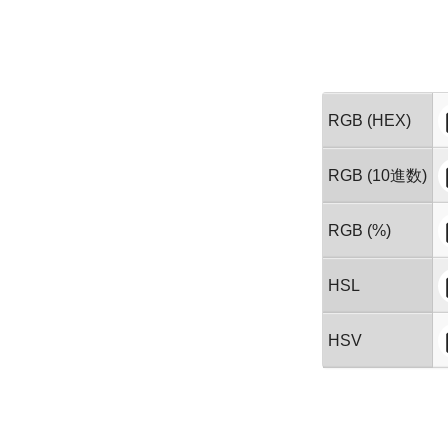
RGB (HEX)
RGB (10進数)
RGB (%)
HSL
HSV