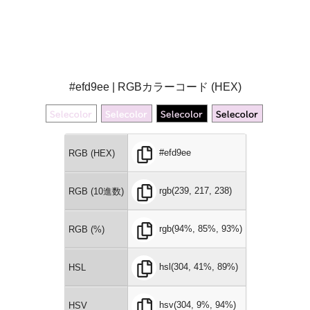
#efd9ee | RGBカラーコード (HEX)
#efd9ee
RGB (HEX)
rgb(239, 217, 238)
RGB (10進数)
rgb(94%, 85%, 93%)
RGB (%)
hsl(304, 41%, 89%)
HSL
hsv(304, 9%, 94%)
HSV