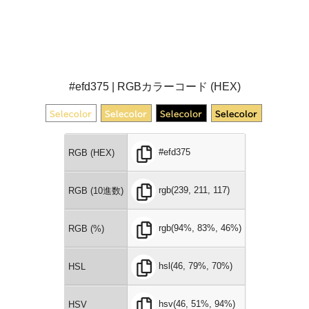
#efd375 | RGBカラーコード (HEX)
#efd375
RGB (HEX)
rgb(239, 211, 117)
RGB (10進数)
rgb(94%, 83%, 46%)
RGB (%)
hsl(46, 79%, 70%)
HSL
hsv(46, 51%, 94%)
HSV