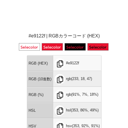
#e9122f | RGBカラーコード (HEX)
#e9122f
RGB (HEX)
rgb(233, 18, 47)
RGB (10進数)
rgb(91%, 7%, 18%)
RGB (%)
hsl(353, 86%, 49%)
HSL
hsv(353, 92%, 91%)
HSV