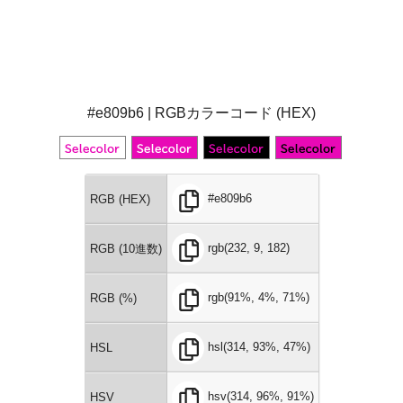
#e809b6 | RGBカラーコード (HEX)
#e809b6
RGB (HEX)
rgb(232, 9, 182)
RGB (10進数)
rgb(91%, 4%, 71%)
RGB (%)
hsl(314, 93%, 47%)
HSL
hsv(314, 96%, 91%)
HSV