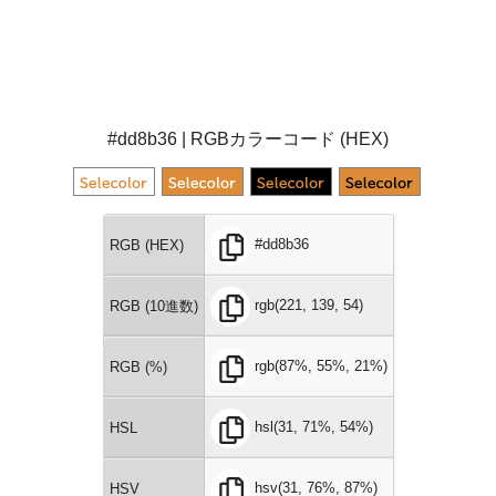
#dd8b36 | RGBカラーコード (HEX)
#dd8b36
RGB (HEX)
rgb(221, 139, 54)
RGB (10進数)
rgb(87%, 55%, 21%)
RGB (%)
hsl(31, 71%, 54%)
HSL
hsv(31, 76%, 87%)
HSV