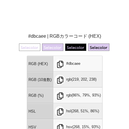
#dbcaee | RGBカラーコード (HEX)
#dbcaee
RGB (HEX)
rgb(219, 202, 238)
RGB (10進数)
rgb(86%, 79%, 93%)
RGB (%)
hsl(268, 51%, 86%)
HSL
hsv(268, 15%, 93%)
HSV