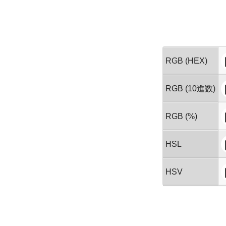
RGB (HEX)
RGB (10進数)
RGB (%)
HSL
HSV