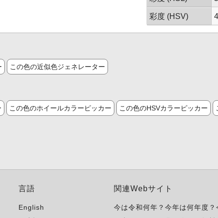
彩度 (HSV)
ー
この色の近似色ジェネレーター
ー
この色のホイールカラーピッカー
この色のHSVカラーピッカー
言語
関連Webサイト
English
今は令和何年？今年は何年度？