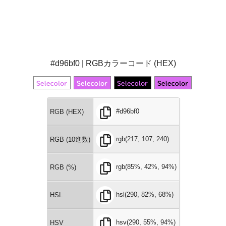
#d96bf0 | RGBカラーコード (HEX)
#d96bf0
RGB (HEX)
rgb(217, 107, 240)
RGB (10進数)
rgb(85%, 42%, 94%)
RGB (%)
hsl(290, 82%, 68%)
HSL
hsv(290, 55%, 94%)
HSV