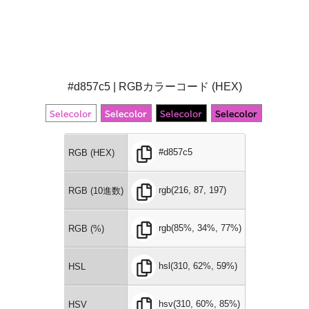
#d857c5 | RGBカラーコード (HEX)
#d857c5
RGB (HEX)
rgb(216, 87, 197)
RGB (10進数)
rgb(85%, 34%, 77%)
RGB (%)
hsl(310, 62%, 59%)
HSL
hsv(310, 60%, 85%)
HSV