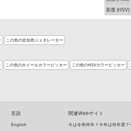
彩度 (HSV)
ー
この色の近似色ジェネレーター
ー
この色のホイールカラーピッカー
この色のHSVカラーピッカー
言語
関連Webサイト
English
今は令和何年？今年は何年度？