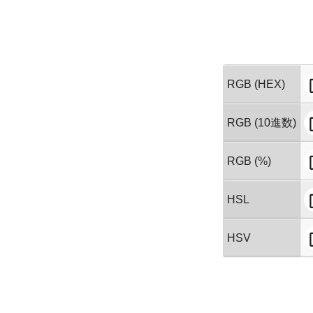
RGB (HEX)
RGB (10進数)
RGB (%)
HSL
HSV