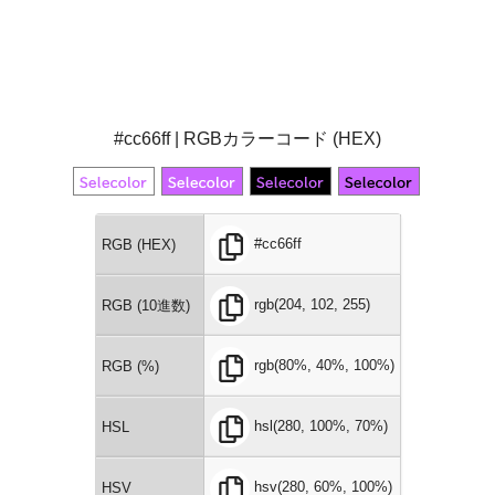
#cc66ff | RGBカラーコード (HEX)
#cc66ff
RGB (HEX)
rgb(204, 102, 255)
RGB (10進数)
rgb(80%, 40%, 100%)
RGB (%)
hsl(280, 100%, 70%)
HSL
hsv(280, 60%, 100%)
HSV