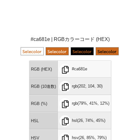
#ca681e | RGBカラーコード (HEX)
#ca681e
RGB (HEX)
rgb(202, 104, 30)
RGB (10進数)
rgb(79%, 41%, 12%)
RGB (%)
hsl(26, 74%, 45%)
HSL
hsv(26, 85%, 79%)
HSV