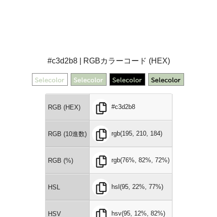
#c3d2b8 | RGBカラーコード (HEX)
#c3d2b8
RGB (HEX)
rgb(195, 210, 184)
RGB (10進数)
rgb(76%, 82%, 72%)
RGB (%)
hsl(95, 22%, 77%)
HSL
hsv(95, 12%, 82%)
HSV