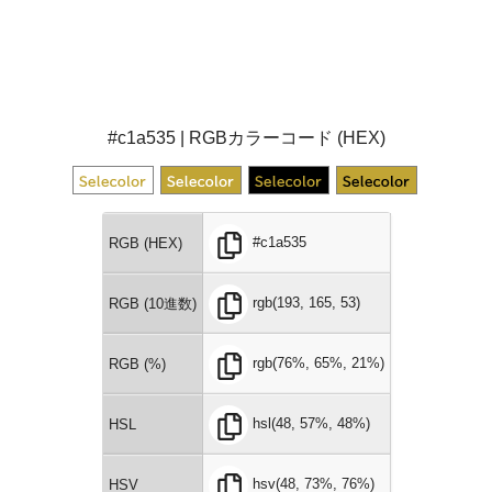
#c1a535 | RGBカラーコード (HEX)
#c1a535
RGB (HEX)
rgb(193, 165, 53)
RGB (10進数)
rgb(76%, 65%, 21%)
RGB (%)
hsl(48, 57%, 48%)
HSL
hsv(48, 73%, 76%)
HSV