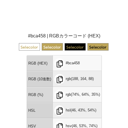
#bca458 | RGBカラーコード (HEX)
#bca458
RGB (HEX)
rgb(188, 164, 88)
RGB (10進数)
rgb(74%, 64%, 35%)
RGB (%)
hsl(46, 43%, 54%)
HSL
hsv(46, 53%, 74%)
HSV