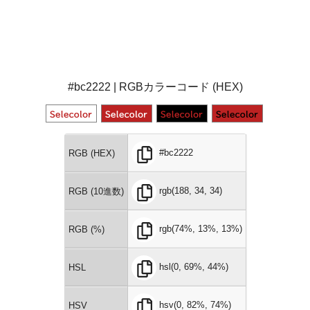
#bc2222 | RGBカラーコード (HEX)
#bc2222
RGB (HEX)
rgb(188, 34, 34)
RGB (10進数)
rgb(74%, 13%, 13%)
RGB (%)
hsl(0, 69%, 44%)
HSL
hsv(0, 82%, 74%)
HSV