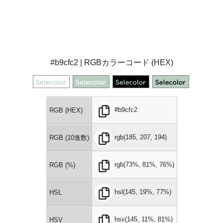
#b9cfc2 | RGBカラーコード (HEX)
#b9cfc2
RGB (HEX)
rgb(185, 207, 194)
RGB (10進数)
rgb(73%, 81%, 76%)
RGB (%)
hsl(145, 19%, 77%)
HSL
hsv(145, 11%, 81%)
HSV