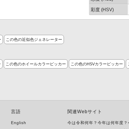
彩度 (HSV)
ー
この色の近似色ジェネレーター
ー
この色のホイールカラーピッカー
この色のHSVカラーピッカー
言語
関連Webサイト
English
今は令和何年？今年は何年度？