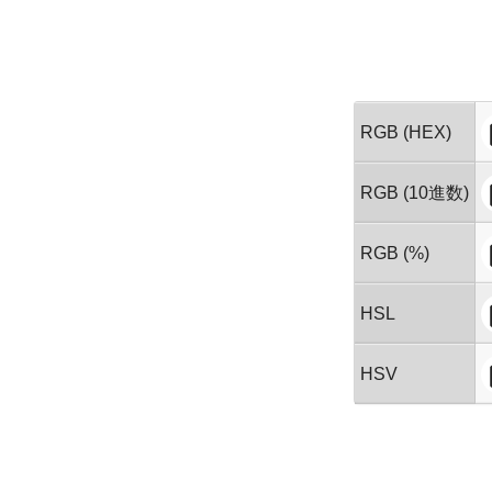
RGB (HEX)
RGB (10進数)
RGB (%)
HSL
HSV