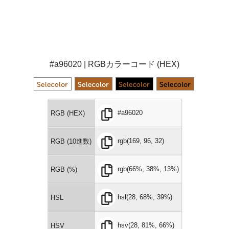
#a96020 | RGBカラーコード (HEX)
#a96020
RGB (HEX)
rgb(169, 96, 32)
RGB (10進数)
rgb(66%, 38%, 13%)
RGB (%)
hsl(28, 68%, 39%)
HSL
hsv(28, 81%, 66%)
HSV