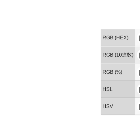
RGB (HEX)
RGB (10進数)
RGB (%)
HSL
HSV