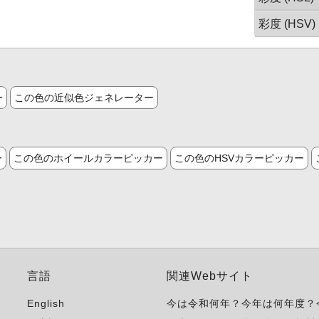
彩度 (HSV)
ー
この色の近似色ジェネレーター
ー
この色のホイールカラーピッカー
この色のHSVカラーピッカー
言語
関連Webサイト
English
今は令和何年？今年は何年度？