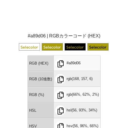
#a89d06 | RGBカラーコード (HEX)
#a89d06
RGB (HEX)
rgb(168, 157, 6)
RGB (10進数)
rgb(66%, 62%, 2%)
RGB (%)
hsl(56, 93%, 34%)
HSL
hsv(56, 96%, 66%)
HSV