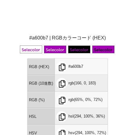
#a600b7 | RGBカラーコード (HEX)
#a600b7
RGB (HEX)
rgb(166, 0, 183)
RGB (10進数)
rgb(65%, 0%, 72%)
RGB (%)
hsl(294, 100%, 36%)
HSL
hsv(294, 100%, 72%)
HSV