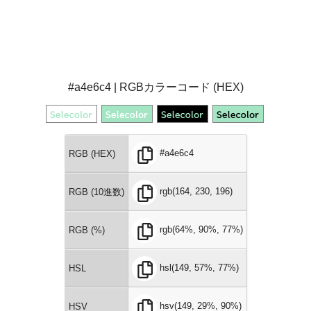
#a4e6c4 | RGBカラーコード (HEX)
#a4e6c4
RGB (HEX)
rgb(164, 230, 196)
RGB (10進数)
rgb(64%, 90%, 77%)
RGB (%)
hsl(149, 57%, 77%)
HSL
hsv(149, 29%, 90%)
HSV