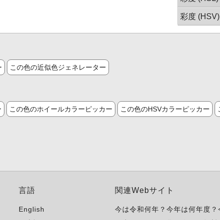
彩度 (HSV)
ー
この色の近似色ジェネレーター
ー
この色のホイールカラーピッカー
この色のHSVカラーピッカー
言語
関連Webサイト
English
今は令和何年？今年は何年度？