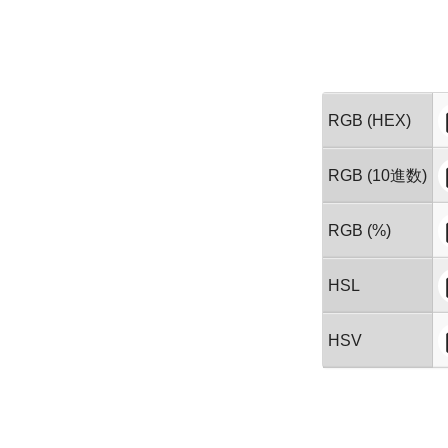
RGB (HEX)
RGB (10進数)
RGB (%)
HSL
HSV