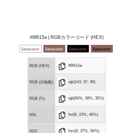
#8f615a | RGBカラーコード (HEX)
#8f615a
RGB (HEX)
rgb(143, 97, 90)
RGB (10進数)
rgb(56%, 38%, 35%)
RGB (%)
hsl(8, 23%, 46%)
HSL
hsv(8, 37%, 56%)
HSV