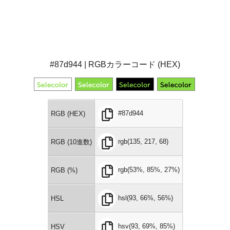
#87d944 | RGBカラーコード (HEX)
#87d944
RGB (HEX)
rgb(135, 217, 68)
RGB (10進数)
rgb(53%, 85%, 27%)
RGB (%)
hsl(93, 66%, 56%)
HSL
hsv(93, 69%, 85%)
HSV