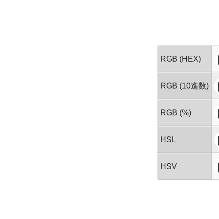
RGB (HEX)
RGB (10進数)
RGB (%)
HSL
HSV