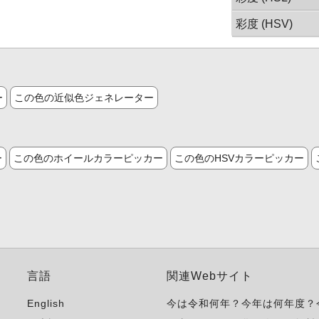
彩度 (HSV)
ー
この色の近似色ジェネレーター
ー
この色のホイールカラーピッカー
この色のHSVカラーピッカー
言語
関連Webサイト
English
今は令和何年？今年は何年度？