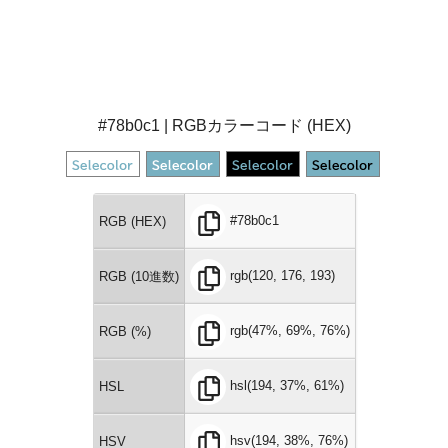
#78b0c1 | RGBカラーコード (HEX)
#78b0c1
RGB (HEX)
rgb(120, 176, 193)
RGB (10進数)
rgb(47%, 69%, 76%)
RGB (%)
hsl(194, 37%, 61%)
HSL
hsv(194, 38%, 76%)
HSV