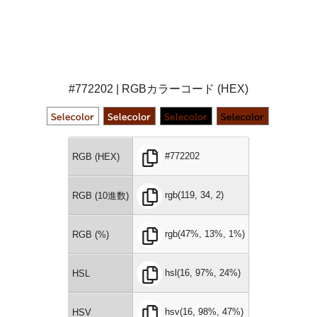
#772202 | RGBカラーコード (HEX)
#772202
RGB (HEX)
rgb(119, 34, 2)
RGB (10進数)
rgb(47%, 13%, 1%)
RGB (%)
hsl(16, 97%, 24%)
HSL
hsv(16, 98%, 47%)
HSV