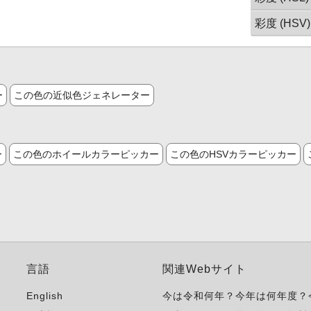
彩度 (HSV)
ー
この色の近似色ジェネレーター
ー
この色のホイールカラーピッカー
この色のHSVカラーピッカー
言語
関連Webサイト
English
今は令和何年？今年は何年度？