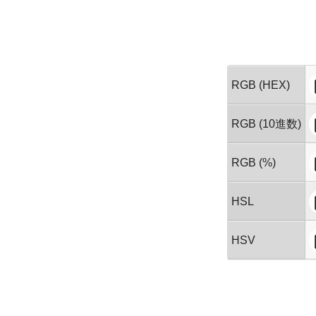
RGB (HEX)
RGB (10進数)
RGB (%)
HSL
HSV